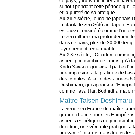
ce pays, y trouvant un terrain favo
surtout pendant cette période qu’il a
et la pureté de sa pratique.
Au XIIIe siècle, le moine japonais 
implanta le zen Sôtô au Japon. Fon
est aussi considéré comme l’un de
Le zen influencera profondément tou
dans ce pays, plus de 20 000 templ
rayonnement remarquable.
Au XXe siècle, l’Occident commenç
aspect philosophique tandis qu’à l
Kodo Sawaki, qui faisait partie d’u
une impulsion à la pratique de l’ass
des temples. A la fin des années 60
Deshimaru, qui apporta à l’Europe 
comme l’avait fait Bodhidharma en 
Maître Taisen Deshimaru
La venue en France du maître japo
grande chance pour les Européens 
aspects esthétiques ou philosophiqu
direction, une véritable pratique, à l
pouvant s’incarner dans toutes les a