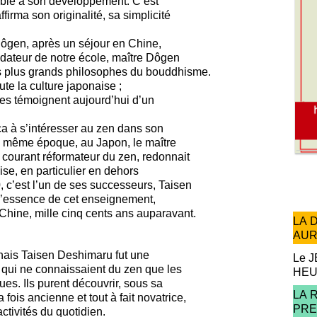
rable à son développement. C’est
ffirma son originalité, sa simplicité
Dôgen, après un séjour en Chine,
dateur de notre école, maître Dôgen
s plus grands philosophes du bouddhisme.
te la culture japonaise ;
es témoignent aujourd’hui d’un
a à s’intéresser au zen dans son
a même époque, au Japon, le maître
n courant réformateur du zen, redonnait
ise, en particulier en dehors
, c’est l’un de ses successeurs, Taisen
l’essence de cet enseignement,
Chine, mille cinq cents ans auparavant.
LA 
AUR
nais Taisen Deshimaru fut une
Le J
qui ne connaissaient du zen que les
HE
es. Ils purent découvrir, sous sa
LA 
a fois ancienne et tout à fait novatrice,
PRE
ctivités du quotidien.