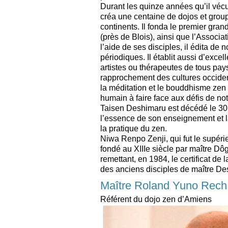
Durant les quinze années qu’il véc
créa une centaine de dojos et group
continents. Il fonda le premier gra
(près de Blois), ainsi que l’Associa
l’aide de ses disciples, il édita de 
périodiques. Il établit aussi d’excel
artistes ou thérapeutes de tous pay
rapprochement des cultures occident
la méditation et le bouddhisme zen
humain à faire face aux défis de n
Taisen Deshimaru est décédé le 30 a
l’essence de son enseignement et la
la pratique du zen.
Niwa Renpo Zenji, qui fut le supérie
fondé au XIIIe siècle par maître Dôg
remettant, en 1984, le certificat de
des anciens disciples de maître De
Maître Roland Yuno Rech
Référent du dojo zen d’Amiens