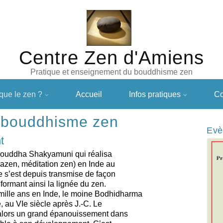
Centre Zen d'Amiens
Pratique et enseignement du bouddhisme zen
que le zen ?
Accueil
Infos pratiques
Co
du bouddhisme zen
Evè
t
Bouddha Shakyamuni qui réalisa
zazen, méditation zen) en Inde au
ce s’est depuis transmise de façon
 formant ainsi la lignée du zen.
mille ans en Inde, le moine Bodhidharma
 au VIe siècle après J.-C. Le
 alors un grand épanouissement dans