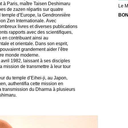
ut à Paris, maître Taisen Deshimaru
Le M
es de zazen répartis sur quatre
nd temple d’Europe, la Gendronnière
BON
tion Zen Internationale. Avec
nombreux livres et diverses publications
lents rapports avec des scientifiques,
s en contribuant ainsi au
ale et orientale. Dans son esprit,
 pouvaient grandement aider l’être
otre monde moderne.
vril 1982, laissant à ses disciples
 mission de transmettre à leur tour
ur du temple d’Eihei-ji, au Japon,
en, authentifia cette mission en
 la transmission du Dharma à plusieurs
shimaru.