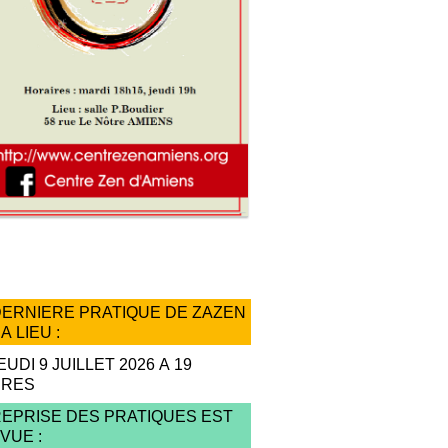
/LFl
ash Info
DERNIERE PRATIQUE DE ZAZEN
A LIEU :
EUDI 9 JUILLET 2026 A 19
URES
REPRISE DES PRATIQUES EST
VUE :